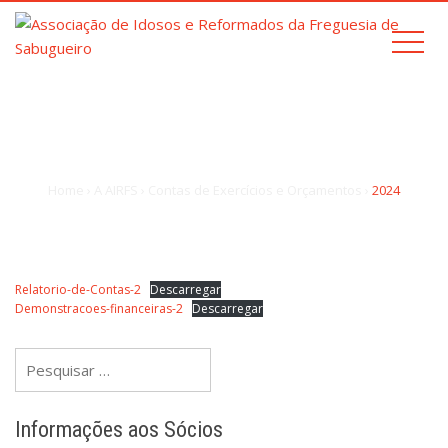
2024
Home
›
A AIRFS
›
Contas de Exercícios e Orçamentos
›
2024
Relatorio-de-Contas-2
Descarregar
Demonstracoes-financeiras-2
Descarregar
Pesquisar
por:
Informações aos Sócios