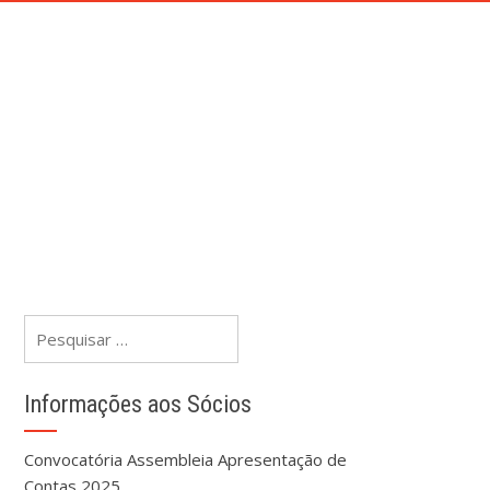
IS
INFORMAÇÕES AOS SÓCIOS
CONTACTOS
019
Pesquisar
por:
Informações aos Sócios
Convocatória Assembleia Apresentação de
Contas 2025