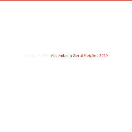
INÍCIO
SOBRE NÓS
INSTITUIÇÃO
RESPOSTAS SOCIA
SEMBLEIA GERAL ELEIÇÕES 2
Home
›
AIRFS
›
Assembleia Geral Eleições 2019